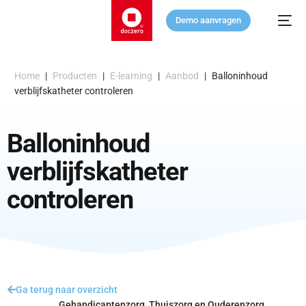
Demo aanvragen
Home
|
Producten
|
E-learning
|
Aanbod
|
Balloninhoud
verblijfskatheter controleren
Balloninhoud
verblijfskatheter
controleren
Ga terug naar overzicht
Gehandicaptenzorg
,
Thuiszorg en Ouderenzorg
,