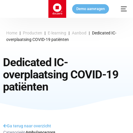
Demo aanvragen
Home
|
Producten
|
E-learning
|
Aanbod
|
Dedicated IC-
overplaatsing COVID-19 patiënten
Dedicated IC-
overplaatsing COVID-19
patiënten
Ga terug naar overzicht
Categorieën
Ambulancezorg