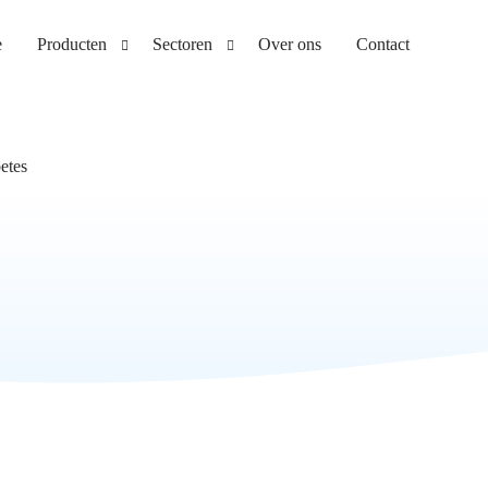
e
Producten
Sectoren
Over ons
Contact
E-learning
Ambulancezorg
etes
Leerplatform
Ziekenhuis
EPA-portfolio
Thuiszorg en ouderenzorg
Assessment tool
Gehandicaptenzorg
Development tool
EHBO en BHV