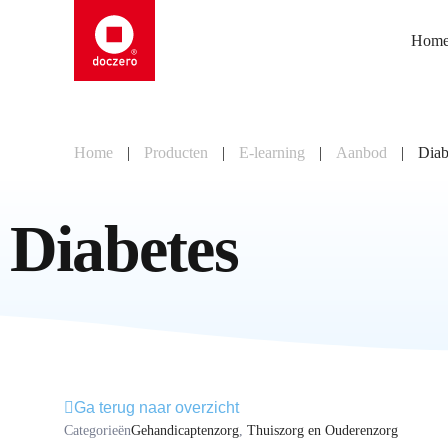
Hom
Home
|
Producten
|
E-learning
|
Aanbod
|
Diab
Diabetes
Ga terug naar overzicht
Categorieën
Gehandicaptenzorg
,
Thuiszorg en Ouderenzorg