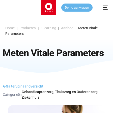
Demo aanvragen
Home
|
Producten
|
E-learning
|
Aanbod
|
Meten Vitale
Parameters
Meten Vitale Parameters
Ga terug naar overzicht
Gehandicaptenzorg
,
Thuiszorg en Ouderenzorg
,
Categorieën
Ziekenhuis