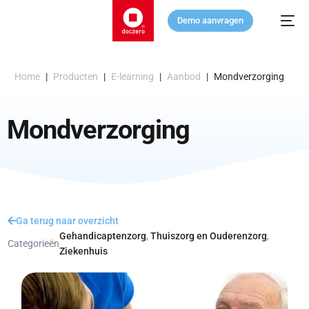
Demo aanvragen
Home
|
Producten
|
E-learning
|
Aanbod
|
Mondverzorging
Mondverzorging
Ga terug naar overzicht
Gehandicaptenzorg
,
Thuiszorg en Ouderenzorg
,
Categorieën
Ziekenhuis