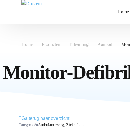
Home
Home
|
Producten
|
E-learning
|
Aanbod
|
Moni
Monitor-Defibril
Ga terug naar overzicht
Categorieën
Ambulancezorg
,
Ziekenhuis