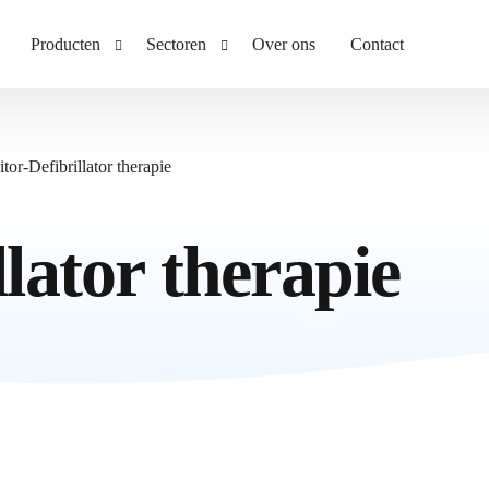
Producten
Sectoren
Over ons
Contact
E-learning
Ambulancezorg
tor-Defibrillator therapie
Leerplatform
Ziekenhuis
EPA-portfolio
Thuiszorg en ouderenzorg
lator therapie
Assessment tool
Gehandicaptenzorg
Development tool
EHBO en BHV