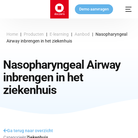
Demo aanvragen
Home
|
Producten
|
E-learning
|
Aanbod
|
Nasopharyngeal
Airway inbrengen in het ziekenhuis
Nasopharyngeal Airway
inbrengen in het
ziekenhuis
Ga terug naar overzicht
Categorieën
Ziekenhuis