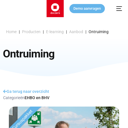
Demo aanvragen
Home
|
Producten
|
E-learning
|
Aanbod
|
Ontruiming
Ontruiming
Ga terug naar overzicht
Categorieën
EHBO en BHV