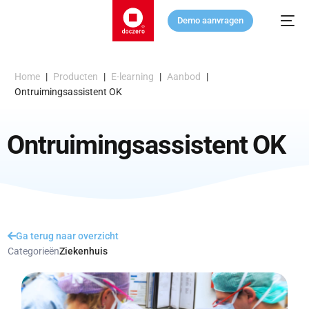
Demo aanvragen
Home
|
Producten
|
E-learning
|
Aanbod
|
Ontruimingsassistent OK
Ontruimingsassistent OK
Ga terug naar overzicht
Categorieën
Ziekenhuis