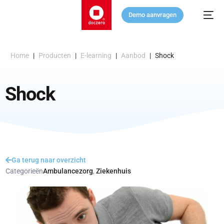
Demo aanvragen
Home
|
Producten
|
E-learning
|
Aanbod
|
Shock
Shock
Ga terug naar overzicht
Categorieën
Ambulancezorg
,
Ziekenhuis