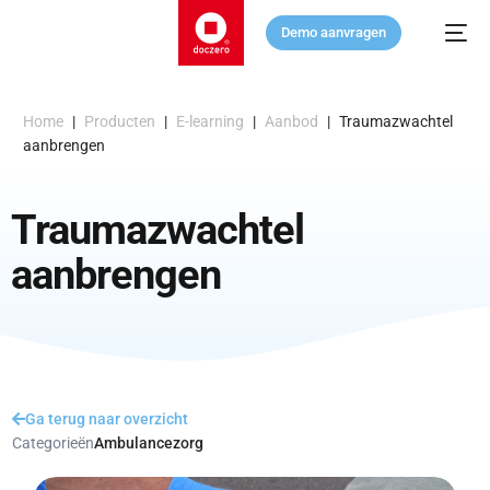
Demo aanvragen
Home
|
Producten
|
E-learning
|
Aanbod
|
Traumazwachtel
aanbrengen
Traumazwachtel
aanbrengen
Ga terug naar overzicht
Categorieën
Ambulancezorg