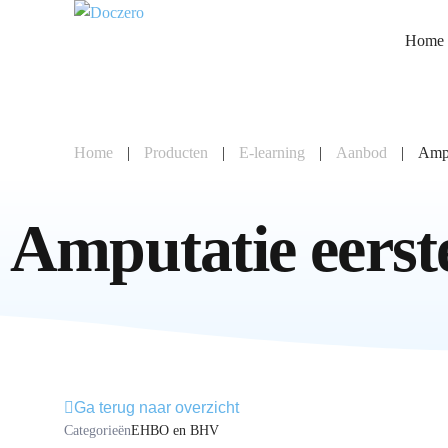
Home
Home
|
Producten
|
E-learning
|
Aanbod
|
Ampu
Amputatie eerst
Ga terug naar overzicht
Categorieën
EHBO en BHV