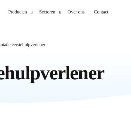
Producten
Sectoren
Over ons
Contact
E-learning
Ambulancezorg
tatie eerstehulpverlener
Leerplatform
Ziekenhuis
EPA-portfolio
Thuiszorg en ouderenzorg
ehulpverlener
Assessment tool
Gehandicaptenzorg
Development tool
EHBO en BHV