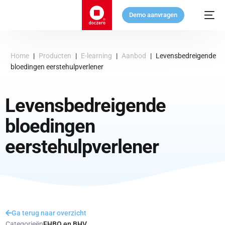
Demo aanvragen
Home
|
Producten
|
E-learning
|
Aanbod
|
Levensbedreigende
bloedingen eerstehulpverlener
Levensbedreigende
bloedingen
eerstehulpverlener
Ga terug naar overzicht
Categorieën
EHBO en BHV