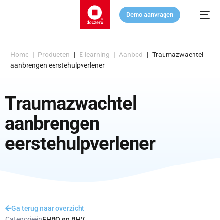
Demo aanvragen
Home
|
Producten
|
E-learning
|
Aanbod
|
Traumazwachtel
aanbrengen eerstehulpverlener
Traumazwachtel
aanbrengen
eerstehulpverlener
Ga terug naar overzicht
Categorieën
EHBO en BHV